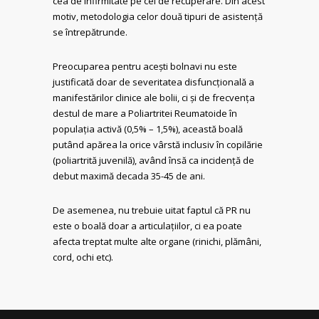
cea de infirmitate pe cel de recuperare. Din acest
motiv, metodologia celor două tipuri de asistență
se întrepătrunde.
Preocuparea pentru acești bolnavi nu este
justificată doar de severitatea disfuncțională a
manifestărilor clinice ale bolii, ci și de frecvența
destul de mare a Poliartritei Reumatoide în
populația activă (0,5% – 1,5%), această boală
putând apărea la orice vârstă inclusiv în copilărie
(poliartrită juvenilă), având însă ca incidență de
debut maximă decada 35-45 de ani.
De asemenea, nu trebuie uitat faptul că PR nu
este o boală doar a articulațiilor, ci ea poate
afecta treptat multe alte organe (rinichi, plămâni,
cord, ochi etc).