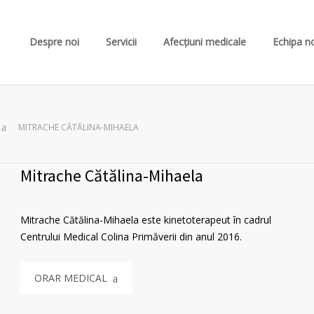
Despre noi
Servicii
Afecțiuni medicale
Echipa n
MITRACHE CĂTĂLINA-MIHAELA
Mitrache Cătălina-Mihaela
Mitrache Cătălina-Mihaela este kinetoterapeut în cadrul
Centrului Medical Colina Primăverii din anul 2016.
ORAR MEDICAL