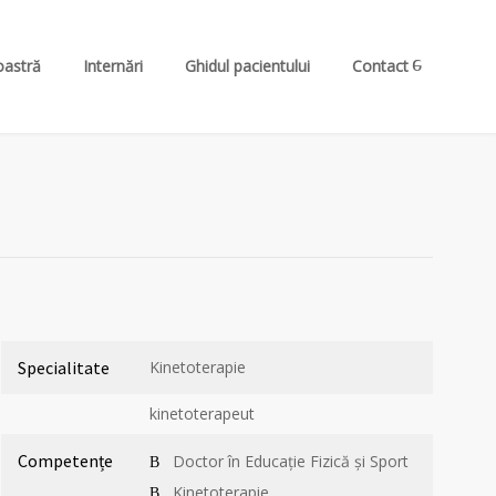
oastră
Internări
Ghidul pacientului
Contact
Specialitate
Kinetoterapie
kinetoterapeut
Competențe
Doctor în Educație Fizică și Sport
Kinetoterapie