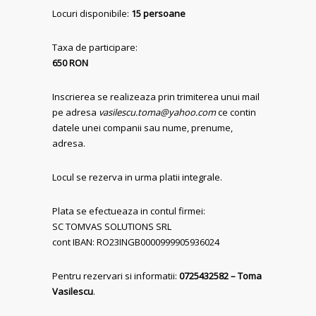
Locuri disponibile:
15 persoane
Taxa de participare:
650 RON
Inscrierea se realizeaza prin trimiterea unui mail
pe adresa
vasilescu.toma@yahoo.com
ce contin
datele unei companii sau nume, prenume,
adresa.
Locul se rezerva in urma platii integrale.
Plata se efectueaza in contul firmei:
SC TOMVAS SOLUTIONS SRL
cont IBAN: RO23INGB0000999905936024
Pentru rezervari si informatii:
0725432582 – Toma
Vasilescu
.