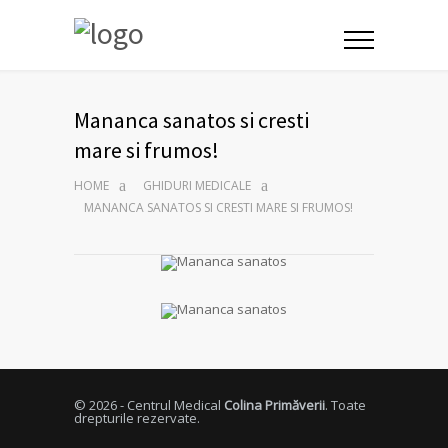
Mananca sanatos si cresti
mare si frumos!
HOME
GHIDURI MEDICALE
MANANCA SANATOS SI CRESTI MARE SI FRUMOS!
© 2026 - Centrul Medical
Colina Primăverii
. Toate
drepturile rezervate.