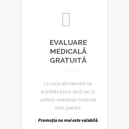
EVALUARE
MEDICALĂ
GRATUITĂ
La orice abonament de
activitate fizică de 8 sau 12
ședințe evaluarea medicală
este gratuită.
Promoția nu mai este valabilă.