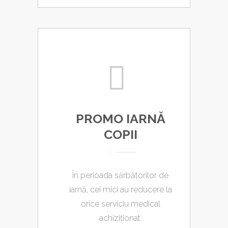
PROMO IARNĂ
COPII
În perioada sărbătorilor de
iarnă, cei mici au reducere la
orice serviciu medical
achiziționat.