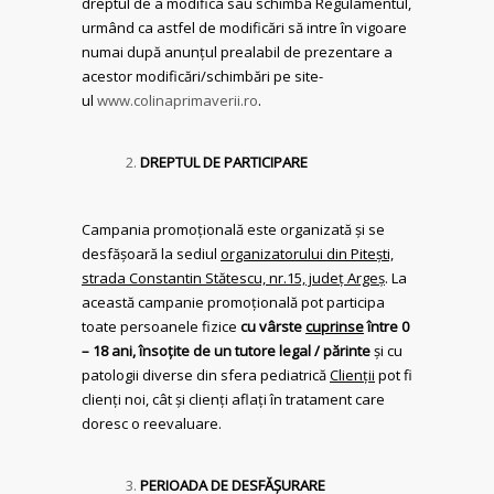
dreptul de a modifica sau schimba Regulamentul,
urmând ca astfel de modificări să intre în vigoare
numai după anunțul prealabil de prezentare a
acestor modificări/schimbări pe site-
ul
www.colinaprimaverii.ro
.
DREPTUL DE PARTICIPARE
Campania promoțională este organizată și se
desfășoară la sediul
organizatorului din Pitești,
strada Constantin Stătescu, nr.15, județ Argeș
. La
această campanie promoțională pot participa
toate persoanele fizice
cu vârste
cuprinse
între 0
– 18 ani, însoțite de un tutore legal / părinte
și cu
patologii diverse din sfera pediatrică
Clienții
pot fi
clienți noi, cât și clienți aflați în tratament care
doresc o reevaluare.
PERIOADA DE DESFĂŞURARE