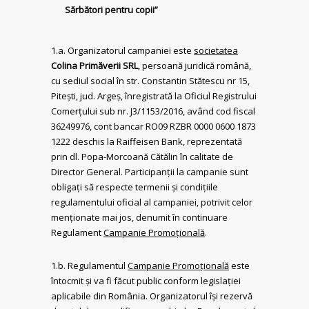
Sărbători pentru copii”
1.a. Organizatorul campaniei este
societatea
Colina Primăverii SRL
, persoană juridică română,
cu sediul social în str. Constantin Stătescu nr 15,
Pitești, jud. Argeș, înregistrată la Oficiul Registrului
Comerțului sub nr. J3/1153/2016, având cod fiscal
36249976, cont bancar RO09 RZBR 0000 0600 1873
1222 deschis la Raiffeisen Bank, reprezentată
prin dl. Popa-Morcoană Cătălin în calitate de
Director General. Participanții la campanie sunt
obligați să respecte termenii și condițiile
regulamentului oficial al campaniei, potrivit celor
menționate mai jos, denumit în continuare
Regulament
Campanie Promoțională
.
1.b. Regulamentul
Campanie Promoțională
este
întocmit și va fi făcut public conform legislației
aplicabile din România. Organizatorul își rezervă