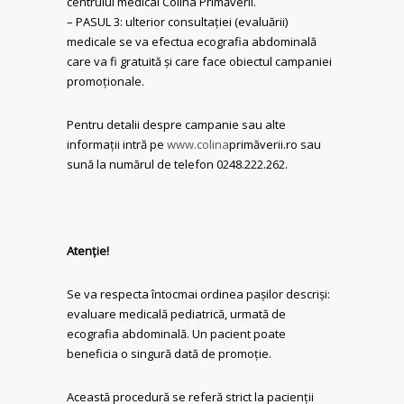
centrului medical Colina Primăverii.
– PASUL 3: ulterior consultației (evaluării)
medicale se va efectua ecografia abdominală
care va fi gratuită și care face obiectul campaniei
promoționale.
Pentru detalii despre campanie sau alte
informații intră pe
www.colina
primăverii.ro sau
sună la numărul de telefon 0248.222.262.
Atenție!
Se va respecta întocmai ordinea pașilor descriși:
evaluare medicală pediatrică, urmată de
ecografia abdominală. Un pacient poate
beneficia o singură dată de promoție.
Această procedură se referă strict la pacienții