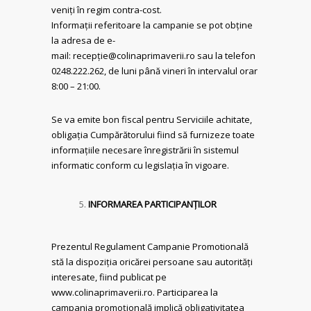
veniți în regim contra-cost.
Informații referitoare la campanie se pot obține
la adresa de e-
mail: recepție@colinaprimaverii.ro sau la telefon
0248.222.262, de luni până vineri în intervalul orar
8:00 – 21:00.
Se va emite bon fiscal pentru Serviciile achitate,
obligația Cumpărătorului fiind să furnizeze toate
informațiile necesare înregistrării în sistemul
informatic conform cu legislația în vigoare.
INFORMAREA PARTICIPANŢILOR
Prezentul Regulament Campanie Promotională
stă la dispoziția oricărei persoane sau autorități
interesate, fiind publicat pe
www.colinaprimaverii.ro. Participarea la
campania promoțională implică obligativitatea