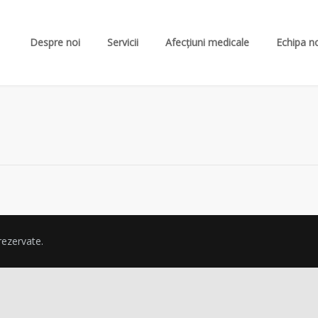
Despre noi
Servicii
Afecțiuni medicale
Echipa n
rezervate.