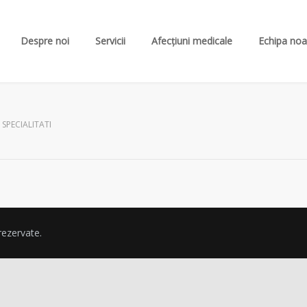
Despre noi
Servicii
Afecțiuni medicale
Echipa noa
SPECIALITATI
rezervate.