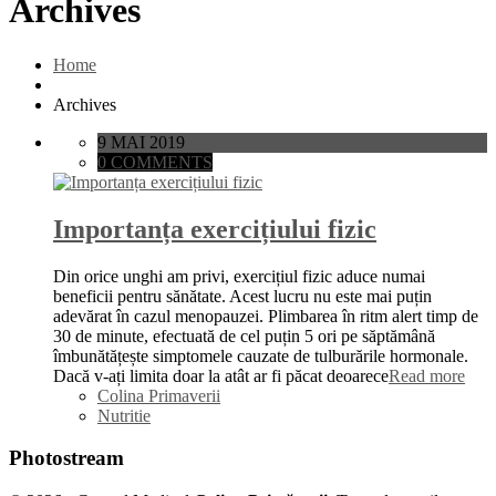
Archives
Home
Archives
9 MAI 2019
0 COMMENTS
Importanța exercițiului fizic
Din orice unghi am privi, exercițiul fizic aduce numai
beneficii pentru sănătate. Acest lucru nu este mai puțin
adevărat în cazul menopauzei. Plimbarea în ritm alert timp de
30 de minute, efectuată de cel puțin 5 ori pe săptămână
îmbunătățește simptomele cauzate de tulburările hormonale.
Dacă v-ați limita doar la atât ar fi păcat deoarece
Read more
Colina Primaverii
Nutritie
Photostream