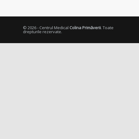
© 2026 - Centrul Medical
Colina Primăverii
. Toate
drepturile rezervate.