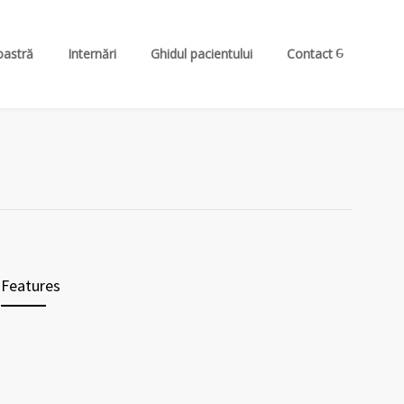
oastră
Internări
Ghidul pacientului
Contact
Features