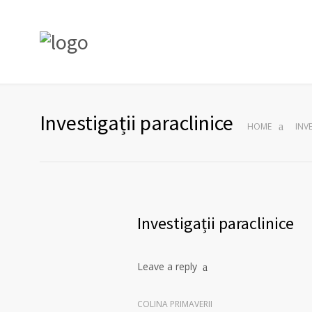
Investigații paraclinice
HOME
INV
Investigații paraclinice
Leave a reply
COLINA PRIMAVERII