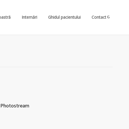
oastră
Internări
Ghidul pacientului
Contact
Photostream