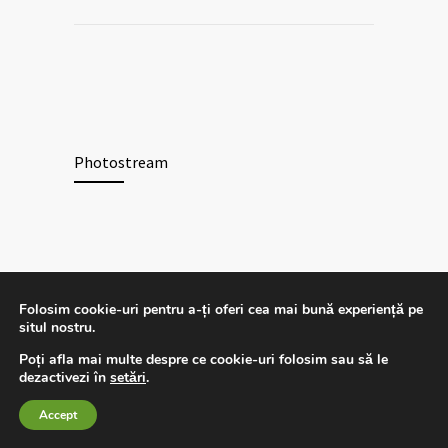
Photostream
Folosim cookie-uri pentru a-ți oferi cea mai bună experiență pe
© 2026 - Centrul Medical
Colina Primăverii
. Toate
situl nostru.
drepturile rezervate.
Poți afla mai multe despre ce cookie-uri folosim sau să le
dezactivezi în
setări
.
Accept