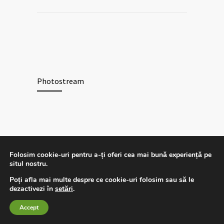
Photostream
Folosim cookie-uri pentru a-ți oferi cea mai bună experiență pe
© 2026 - Centrul Medical
Colina Primăverii
. Toate
situl nostru.
drepturile rezervate.
Poți afla mai multe despre ce cookie-uri folosim sau să le
dezactivezi în
setări
.
Accept