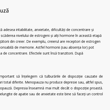
auză
esea iritabilitate, anxietate, dificultăți de concentrare și
: scăderea nivelului de estrogeni și alți hormone în această etapă
ătorii din creier. De exemplu, creierul are receptori de estrogen
onsabilă de memorie. Astfel hormonii (sau absența lor) pot
a de concentrare. Efectele sunt însă tranzitorii. După
important să înțelegem că tulburările de dispoziție cauzate de
i total diferite. Menopauza nu produce depresie sau, altfel spus,
opauză. Depresia înseamnă mai mult decât o dispoziție proastă.
elungite de apatie sau de anxietate este bine să faceți un control