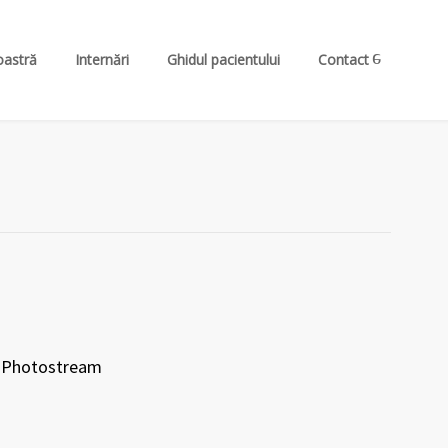
oastră
Internări
Ghidul pacientului
Contact
Photostream