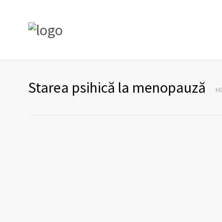
Starea psihică la menopauză
H