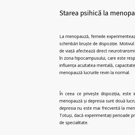
Starea psihică la menop
La menopauză, femeile experimentează ad
schimbări bruște de dispoziție. Motivul
de viață afectează direct neurotransmiț
în zona hipocampusului, care este resp
influența acuitatea mentală, capacitate
menopauză lucrurile revin la normal.
În ceea ce privește dispoziția, este 
menopauză și depresia sunt două lucrur
depresia nu este mai frecventă la men
Totuși, dacă experimentați perioade pr
de specialitate.