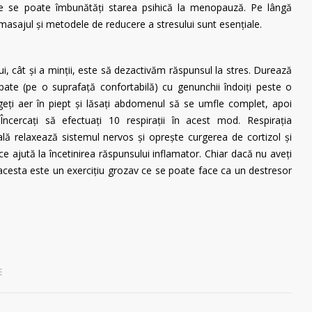
e se poate îmbunătăți starea psihică la menopauză. Pe lângă
masajul și metodele de reducere a stresului sunt esențiale.
ui, cât și a minții, este să dezactivăm răspunsul la stres. Durează
pate (pe o suprafață confortabilă) cu genunchii îndoiți peste o
eți aer în piept și lăsați abdomenul să se umfle complet, apoi
 Încercați să efectuați 10 respirații în acest mod. Respirația
lă relaxează sistemul nervos și oprește curgerea de cortizol și
e ajută la încetinirea răspunsului inflamator. Chiar dacă nu aveți
acesta este un exercițiu grozav ce se poate face ca un destresor
E