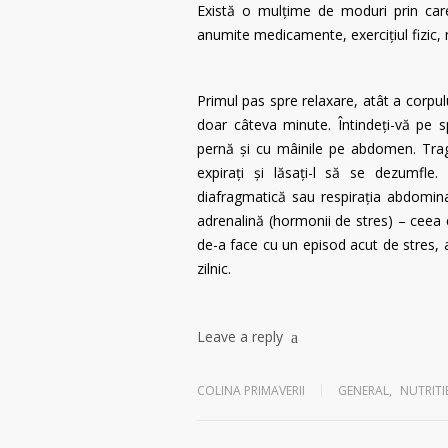
Există o mulțime de moduri prin car
anumite medicamente, exercițiul fizic, 
Primul pas spre relaxare, atât a corpul
doar câteva minute. Întindeți-vă pe s
pernă și cu mâinile pe abdomen. Trag
expirați și lăsați-l să se dezumfle.
diafragmatică sau respirația abdomina
adrenalină (hormonii de stres) – ceea c
de-a face cu un episod acut de stres, 
zilnic.
Leave a reply
COLINA PRIMAVERII
GENERAL
,
NUTRITI