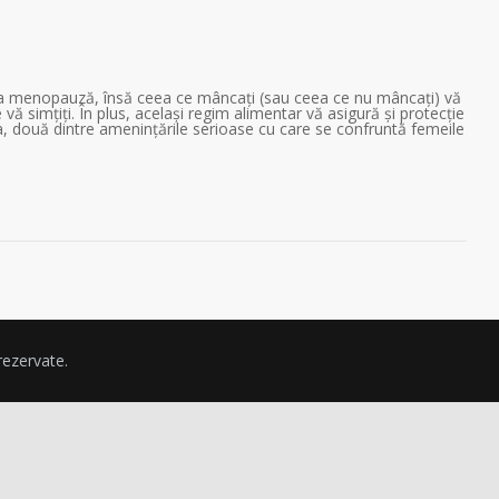
 la menopauză, însă ceea ce mâncați (sau ceea ce nu mâncați) vă
 vă simțiți. În plus, același regim alimentar vă asigură și protecție
, două dintre amenințările serioase cu care se confruntă femeile
rezervate.