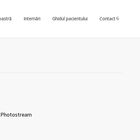
oastră
Internări
Ghidul pacientului
Contact
Photostream