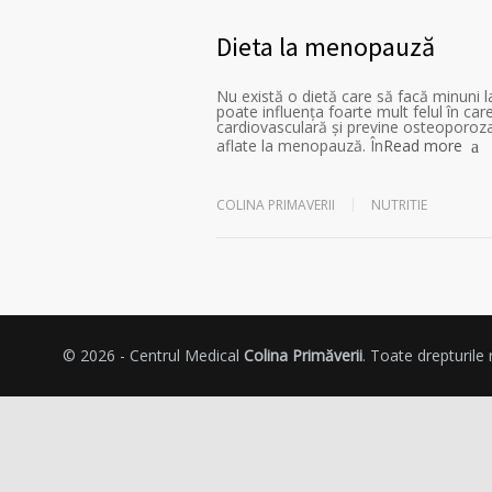
Dieta la menopauză
Nu există o dietă care să facă minuni
poate influența foarte mult felul în care
cardiovasculară și previne osteoporoza
aflate la menopauză. În
Read more
COLINA PRIMAVERII
NUTRITIE
© 2026 - Centrul Medical
Colina Primăverii
. Toate drepturile 