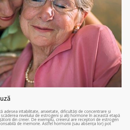
auză
esea iritabilitate, anxietate, dificultăți de concentrare și
: scăderea nivelului de estrogeni și alți hormone în această etapă
ătorii din creier. De exemplu, creierul are receptori de estrogen
onsabilă de memorie. Astfel hormonii (sau absența lor) pot