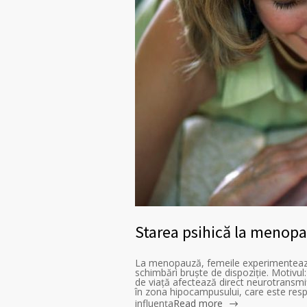
Starea psihică la menop
La menopauză, femeile experimentează ad
schimbări bruște de dispoziție. Motivul
de viață afectează direct neurotransmiț
în zona hipocampusului, care este resp
influența
Read more