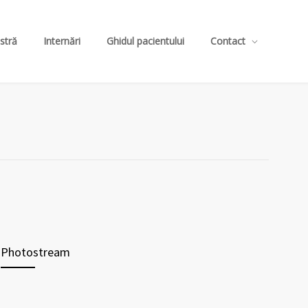
stră
Internări
Ghidul pacientului
Contact
Photostream