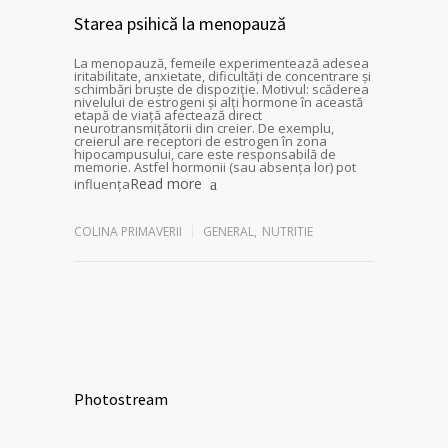
Starea psihică la menopauză
La menopauză, femeile experimentează adesea
iritabilitate, anxietate, dificultăți de concentrare și
schimbări bruște de dispoziție. Motivul: scăderea
nivelului de estrogeni și alți hormone în această
etapă de viață afectează direct
neurotransmițătorii din creier. De exemplu,
creierul are receptori de estrogen în zona
hipocampusului, care este responsabilă de
memorie. Astfel hormonii (sau absența lor) pot
Read more
influența
COLINA PRIMAVERII
GENERAL
,
NUTRITIE
Photostream