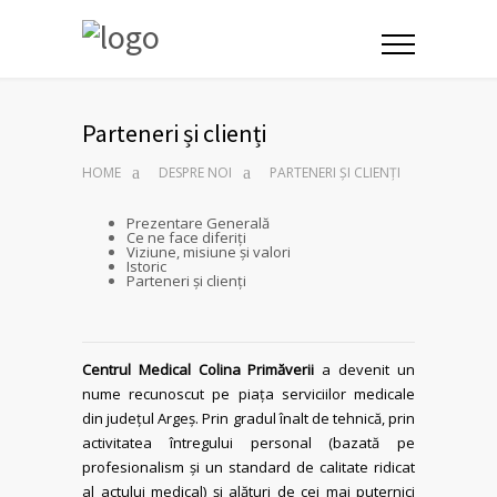
Parteneri și clienți
HOME
DESPRE NOI
PARTENERI ȘI CLIENȚI
Prezentare Generală
Ce ne face diferiți
Viziune, misiune și valori
Istoric
Parteneri și clienți
Centrul Medical Colina Primăverii
a devenit un
nume recunoscut pe piața serviciilor medicale
din județul Argeș. Prin gradul înalt de tehnică, prin
activitatea întregului personal (bazată pe
profesionalism și un standard de calitate ridicat
al actului medical) și alături de cei mai puternici