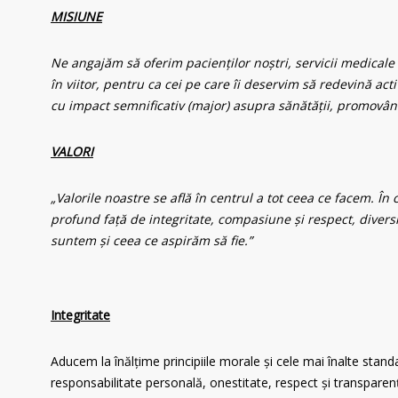
MISIUNE
Ne angajăm să oferim pacienților noștri, servicii medicale 
în viitor, pentru ca cei pe care îi deservim să redevină act
cu impact semnificativ (major) asupra sănătății, promovând u
VALORI
„Valorile noastre se află în centrul a tot ceea ce facem. Î
profund față de integritate, compasiune și respect, diversi
suntem și ceea ce aspirăm să fie.”
Integritate
Aducem la înălțime principiile morale și cele mai înalte stand
responsabilitate personală, onestitate, respect și transpare