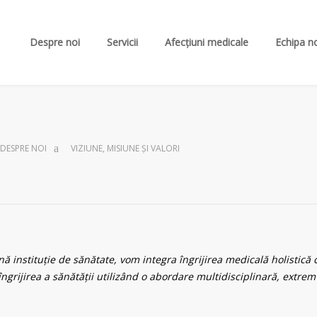
Despre noi
Servicii
Afecțiuni medicale
Echipa n
DESPRE NOI
VIZIUNE, MISIUNE ȘI VALORI
ă instituție de sănătate, vom integra îngrijirea medicală holistică c
 îngrijirea a sănătății utilizând o abordare multidisciplinară, extr