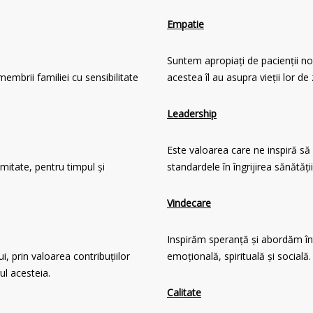
Empatie
Suntem apropiați de pacienții noș
membrii familiei cu sensibilitate
acestea îl au asupra vieții lor de z
Leadership
Este valoarea care ne inspiră să
imitate, pentru timpul și
standardele în îngrijirea sănătății
Vindecare
Inspirăm speranță și abordăm înt
i, prin valoarea contribuțiilor
emoțională, spirituală și socială.
ul acesteia.
Calitate