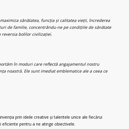
aximiza sănătatea, funcția și calitatea vieții, încrederea
lături de familie, concentrându-ne pe condițiile de sănătate
eversia bolilor civilizației.
comportăm în moduri care reflectă angajamentul nostru
sența noastră. Ele sunt imediat emblematice ale a ceea ce
enția prin ideile creative și talentele unice ale fiecărui
 eficiente pentru a ne atinge obiectivele.