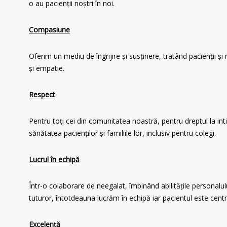
o au pacienții noștri în noi.
Compasiune
Oferim un mediu de îngrijire și susținere, tratând pacienții și 
și empatie.
Respect
Pentru toți cei din comunitatea noastră, pentru dreptul la int
sănătatea pacienților și familiile lor, inclusiv pentru colegi.
Lucrul în echipă
Într-o colaborare de neegalat, îmbinând abilitățile personalulu
tuturor, întotdeauna lucrăm în echipă iar pacientul este centr
Excelență