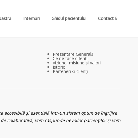
oastră
Internări
Ghidul pacientului
Contact
Prezentare Generală
Ce ne face diferiți
Viziune, misiune și valori
Istoric
Parteneri și clienți
a accesibilă și esențială într-un sistem optim de îngrijire
em de colaborativă, vom răspunde nevoilor pacienților și vom