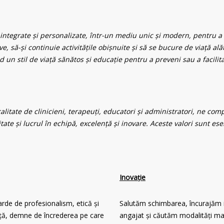
integrate și personalizate, într-un mediu unic și modern, pentru a m
ive, să-și continuie activitățile obișnuite și să se bucure de viață a
n stil de viață sănătos și educație pentru a preveni sau a facilita r
n calitate de clinicieni, terapeuți, educatori și administratori, ne 
tate și lucrul în echipă, excelență și inovare. Aceste valori sunt e
Inovație
arde de profesionalism, etică și
Salutăm schimbarea, încurajăm inv
nță, demne de încrederea pe care
angajat și căutăm modalități mai