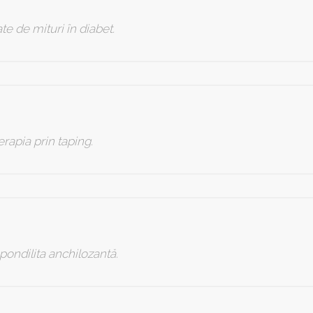
te de mituri în diabet.
erapia prin taping.
spondilita anchilozantă.