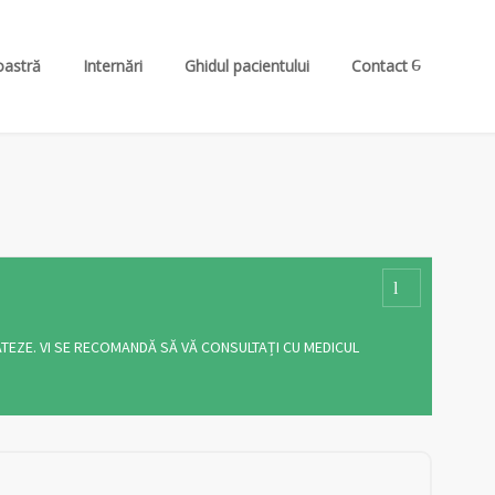
oastră
Internări
Ghidul pacientului
Contact
RATEZE. VI SE RECOMANDĂ SĂ VĂ CONSULTAȚI CU MEDICUL