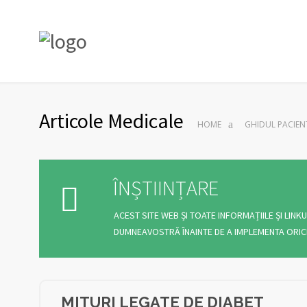
Articole Medicale
HOME
GHIDUL PACIEN
ÎNȘTIINȚARE
ACEST SITE WEB ȘI TOATE INFORMAȚIILE ȘI LIN
DUMNEAVOSTRĂ ÎNAINTE DE A IMPLEMENTA ORICE A
MITURI LEGATE DE DIABET