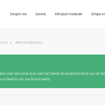
Despre noi
Servicii
Afecțiuni medicale
Echipa n
TULUI
ARTICOLE MEDICALE
KURILE SUNT EDUCATIVE ȘI NU SUNT DESTINATE SĂ DIAGNOSTICHEZE SAU SĂ T
ȚI ÎNVĂȚAT AICI SAU ÎN ALTĂ PARTE.