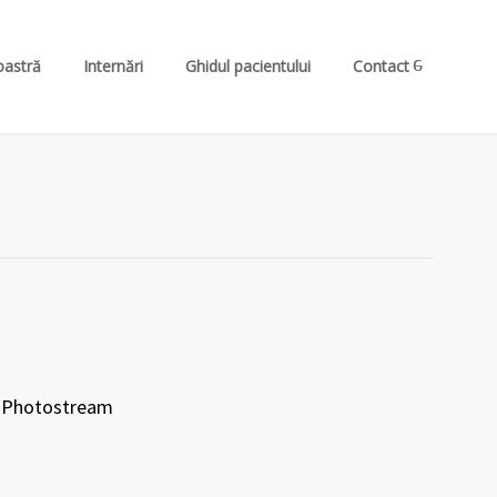
oastră
Internări
Ghidul pacientului
Contact
Photostream